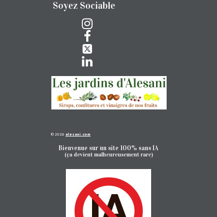
Soyez Sociable




© 2026
alesani.com
Bienvenue sur un site 100% sans IA
(ça devient malheureusement rare)