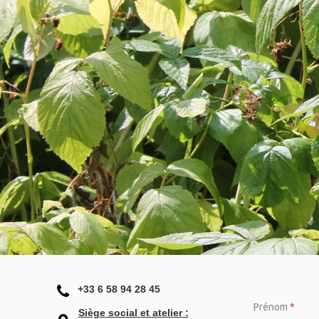

+33 6 58 94 28 45
Prénom
*
Siège social et atelier :