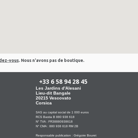
ndez-vous
.
Nous n'avons pas de boutique.
+33 6 58 94 28 45
Les Jardins d'Alesani
Lieu-dit Bangale
20215 Vescovato
Corsica
SAS au capital social de 1 000 euros
RCS Bastia B 880 938 618
N° TVA : FR38880938618
N° CMA : 880 938 618 RM 2B
Responsable publication : Grégoire Bouret