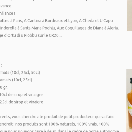
’avance.
fiance !
ottes à Paris
,
A Cantina à Bordeaux
et Lyon
,
A Cheda
et
U Capu
inderella à Santa Maria Poghju
,
Aux Coquillages de Diana à Aleria
,
ge d'Ortu di u Piobbu sur le GR20
...
:
mats (10cl, 25cl, 50cl)
rmats (10cl, 25cl)
0 gr.
0cl de sirop et vinaigre
25cl de sirop et vinaigre
nts, vous cherchez le produit de petit producteur qui va faire
endroit : nos produits sont 100% naturels, 100% vrais, 100%
e que nous pouvons faire à deux, dans le cadre de notre autonomie