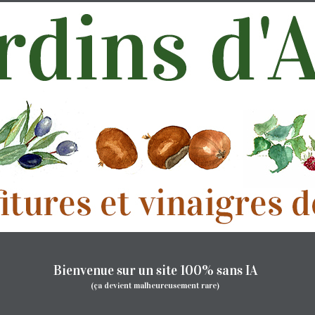
Bienvenue sur un site 100% sans IA
(ça devient malheureusement rare)