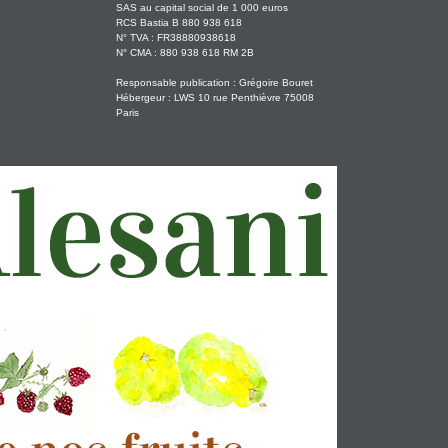
SAS au capital social de 1 000 euros
RCS Bastia B 880 938 618
N° TVA : FR38880938618
N° CMA : 880 938 618 RM 2B
Responsable publication : Grégoire Bouret
Hébergeur : LWS 10 rue Penthièvre 75008
Paris