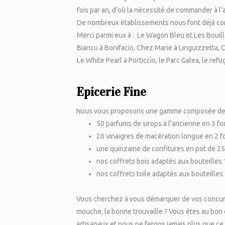
fois par an, d’où la nécessité de commander à l
De nombreux établissements nous font déjà con
Merci parmi eux à :
Le Wagon Bleu
et
Les Bouill
Biancu à Bonifacio
,
Chez Marie à Linguizzetta
,
C
Le White Pearl à Porticcio
, le
Parc Galea
,
le refu
Epicerie Fine
Nous vous proposons une gamme composée de 
50 parfums de sirops à l'ancienne en 3 for
26 vinaigres de macération longue en 2 fo
une quinzaine de confitures en pot de 25
nos coffrets bois adaptés aux bouteilles 1
nos coffrets toile adaptés aux bouteilles 
Vous cherchez à vous démarquer de vos concurre
mouche, la bonne trouvaille ? Vous êtes au bon 
artisanaux et nous ne ferons jamais plus que c